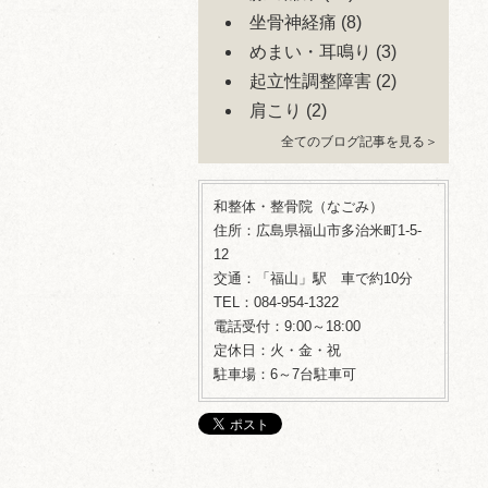
坐骨神経痛
(8)
めまい・耳鳴り
(3)
起立性調整障害
(2)
肩こり
(2)
全てのブログ記事を見る＞
和整体・整骨院（なごみ）
住所：広島県福山市多治米町1-5-
12
交通：「福山」駅 車で約10分
TEL：084-954-1322
電話受付：9:00～18:00
定休日：火・金・祝
駐車場：6～7台駐車可