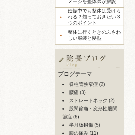
メージを整体師が解説
妊娠中でも整体は受けら
れる？知っておきたい 3
つのポイント
整体に行くときのふさわ
しい服装と髪型
ブログテーマ
脊柱管狭窄症
(2)
腰痛
(3)
ストレートネック
(2)
股関節痛・変形性股関
節症
(6)
半月板損傷
(5)
膝の痛み
(11)