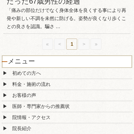
だった67歳男性の経過
「痛みの部位だけでなく身体全体を良くする事により再
発や新しい不調を未然に防げる。姿勢が良くなり歩くこ
との良さを認識。騙さ …
«
<
1
>
»
メニュー
初めての方へ
料金・施術の流れ
お客様の声
医師・専門家からの推薦状
院情報・アクセス
院長紹介