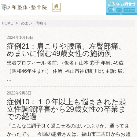
HOME
めまい・耳鳴り
2024年10月6日
症例21：肩こりや腰痛、左臀部痛、
めまいに悩む49歳女性の施術例
患者プロフィール 名前: （仮名）山本 彩子 年齢: 49歳
（昭和46年生まれ） 住所: 福山市神辺町川北 主訴: 肩こ
…
2022年9月8日
症例10：１０年以上も悩まされた起
立性調節障害から29歳女性の卒業ま
での経過
「こんなに調子良く過ごせるのはいつぶりか、通って良
かったです」 今回の患者さんは、福山市三吉町からお越