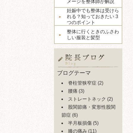
メージを整体師が解説
妊娠中でも整体は受けら
れる？知っておきたい 3
つのポイント
整体に行くときのふさわ
しい服装と髪型
ブログテーマ
脊柱管狭窄症
(2)
腰痛
(3)
ストレートネック
(2)
股関節痛・変形性股関
節症
(6)
半月板損傷
(5)
膝の痛み
(11)