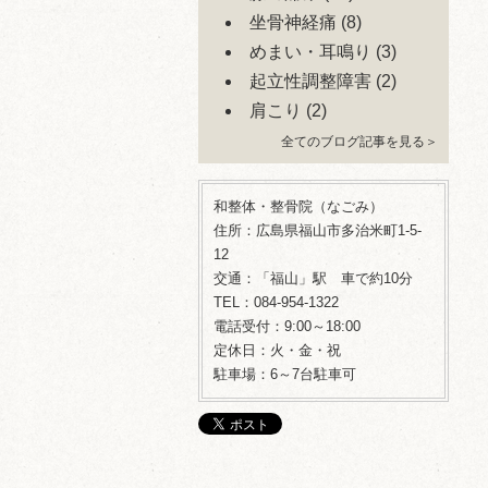
坐骨神経痛
(8)
めまい・耳鳴り
(3)
起立性調整障害
(2)
肩こり
(2)
全てのブログ記事を見る＞
和整体・整骨院（なごみ）
住所：広島県福山市多治米町1-5-
12
交通：「福山」駅 車で約10分
TEL：084-954-1322
電話受付：9:00～18:00
定休日：火・金・祝
駐車場：6～7台駐車可