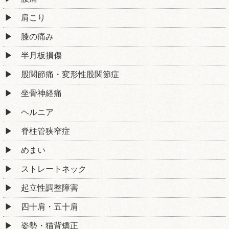
肩こり
膝の痛み
半月板損傷
股関節痛・変形性股関節症
坐骨神経痛
ヘルニア
脊柱管狭窄症
めまい
ストレートネック
起立性調整障害
四十肩・五十肩
姿勢・猫背矯正