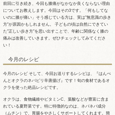
前回に引き続き、今回も膝痛がなかなか良くならない理由
についてお教えします。今回はその3です。「何もしてな
いのに膝が痛い」そう感じている方は、実は”無意識の歩き
方”が原因かもしれません。 子どもの頃は自然にできてい
た”正しい歩き方”を思い出すことで、年齢に関係なく膝の
痛みは改善していきます。ぜひチェックしてみてくださ
い！
今月のレシピ
今月のレシピ そして、今回お送りするレシピは、『はんぺ
んとオクラのネバピリ辛唐揚げ』です！旬の食材であるオ
クラを使った絶品レシピです。
オクラは、食物繊維やビタミンC、葉酸などが豊富に含ま
れている夏野菜です。特に特徴的なのは、ネバネバ成分
（ムチン）で、胃腸をやさしくサポートしてくれます。簡