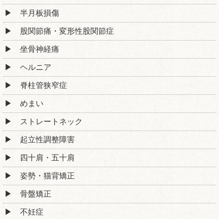
半月板損傷
股関節痛・変形性股関節症
坐骨神経痛
ヘルニア
脊柱管狭窄症
めまい
ストレートネック
起立性調整障害
四十肩・五十肩
姿勢・猫背矯正
骨盤矯正
不妊症