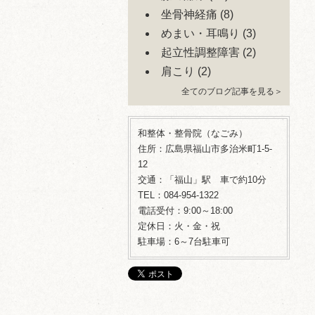
坐骨神経痛
(8)
めまい・耳鳴り
(3)
起立性調整障害
(2)
肩こり
(2)
全てのブログ記事を見る＞
和整体・整骨院（なごみ）
住所：広島県福山市多治米町1-5-
12
交通：「福山」駅 車で約10分
TEL：084-954-1322
電話受付：9:00～18:00
定休日：火・金・祝
駐車場：6～7台駐車可