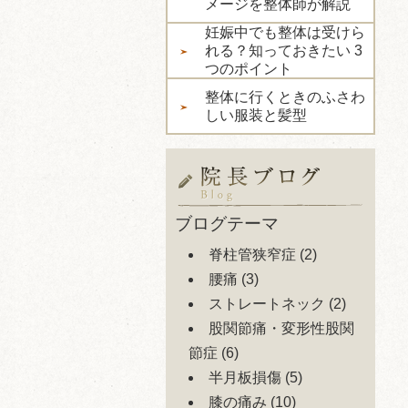
メージを整体師が解説
妊娠中でも整体は受けら
れる？知っておきたい 3
つのポイント
整体に行くときのふさわ
しい服装と髪型
ブログテーマ
脊柱管狭窄症
(2)
腰痛
(3)
ストレートネック
(2)
股関節痛・変形性股関
節症
(6)
半月板損傷
(5)
膝の痛み
(10)