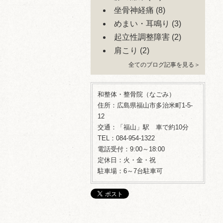
坐骨神経痛
(8)
めまい・耳鳴り
(3)
起立性調整障害
(2)
肩こり
(2)
全てのブログ記事を見る＞
和整体・整骨院（なごみ）
住所：広島県福山市多治米町1-5-
12
交通：「福山」駅 車で約10分
TEL：084-954-1322
電話受付：9:00～18:00
定休日：火・金・祝
駐車場：6～7台駐車可