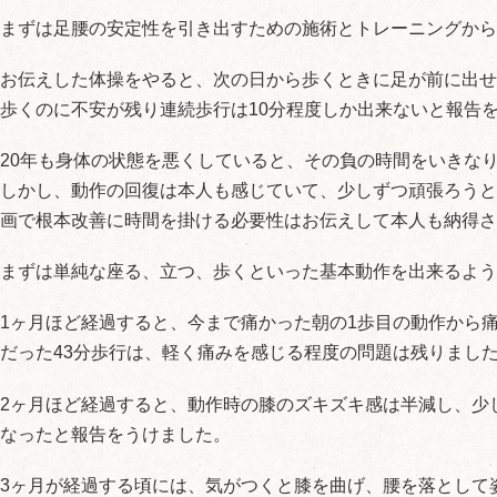
まずは足腰の安定性を引き出すための施術とトレーニングから
お伝えした体操をやると、次の日から歩くときに足が前に出せ
歩くのに不安が残り連続歩行は10分程度しか出来ないと報告
20年も身体の状態を悪くしていると、その負の時間をいきな
しかし、動作の回復は本人も感じていて、少しずつ頑張ろうと
画で根本改善に時間を掛ける必要性はお伝えして本人も納得さ
まずは単純な座る、立つ、歩くといった基本動作を出来るよう
1ヶ月ほど経過すると、今まで痛かった朝の1歩目の動作から
だった43分歩行は、軽く痛みを感じる程度の問題は残りまし
2ヶ月ほど経過すると、動作時の膝のズキズキ感は半減し、少
なったと報告をうけました。
3ヶ月が経過する頃には、気がつくと膝を曲げ、腰を落として姿