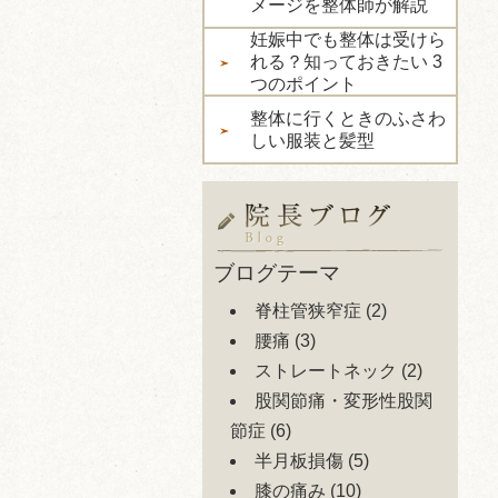
メージを整体師が解説
妊娠中でも整体は受けら
れる？知っておきたい 3
つのポイント
整体に行くときのふさわ
しい服装と髪型
ブログテーマ
脊柱管狭窄症
(2)
腰痛
(3)
ストレートネック
(2)
股関節痛・変形性股関
節症
(6)
半月板損傷
(5)
膝の痛み
(10)