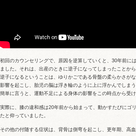
初回のカウンセリングで、原因を逆算していくと、30年前に
ました。それは、出産のときに逆子になってしまったことから
逆子になるということは、ゆりかごである骨盤の柔らかさがな
影響を起こし、胎児の脳は浮き輪のように上に浮かんでしまう
簡単に言うと、運動不足による身体の影響をこの時点から受け
実際に、膝の違和感は20年前から始まって、動かすたびにゴ
たと仰っていました。
その他の付随する症状は、背骨は側弯を起こし、更年期、高血