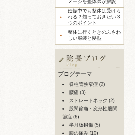
メージを整体師が解説
妊娠中でも整体は受けら
れる？知っておきたい 3
つのポイント
整体に行くときのふさわ
しい服装と髪型
ブログテーマ
脊柱管狭窄症
(2)
腰痛
(3)
ストレートネック
(2)
股関節痛・変形性股関
節症
(6)
半月板損傷
(5)
膝の痛み
(10)