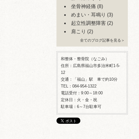
坐骨神経痛
(8)
めまい・耳鳴り
(3)
起立性調整障害
(2)
肩こり
(2)
全てのブログ記事を見る＞
和整体・整骨院（なごみ）
住所：広島県福山市多治米町1-5-
12
交通：「福山」駅 車で約10分
TEL：084-954-1322
電話受付：9:00～18:00
定休日：火・金・祝
駐車場：6～7台駐車可