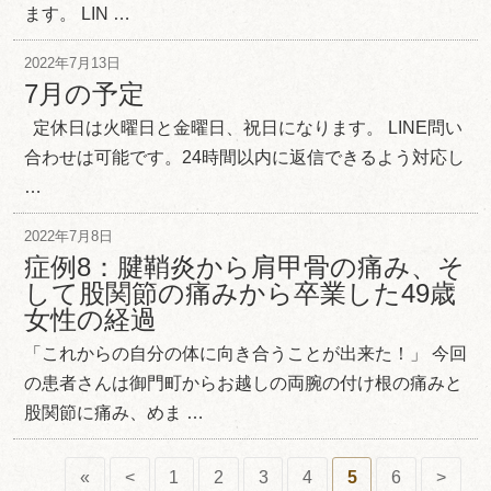
ます。 LIN …
2022年7月13日
7月の予定
定休日は火曜日と金曜日、祝日になります。 LINE問い
合わせは可能です。24時間以内に返信できるよう対応し
…
2022年7月8日
症例8：腱鞘炎から肩甲骨の痛み、そ
して股関節の痛みから卒業した49歳
女性の経過
「これからの自分の体に向き合うことが出来た！」 今回
の患者さんは御門町からお越しの両腕の付け根の痛みと
股関節に痛み、めま …
«
<
1
2
3
4
5
6
>